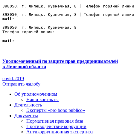
398050, г. Липецк, Кузнечная, 8 | Телефон горячей линии
398050, г. Липецк, Кузнечная, 8 | Телефон горячей линии
mail:
Lipetsk@ombudsmanbiz.ru
398050, г. Липецк, Кузнечная, 8

Телефон горячей линии: 
+7 (4742) 22-00-12
mail:
Lipetsk@ombudsmanbiz.ru
Уполномоченный по защите прав предпринимателей
в Липецкой области
covid-2019
Отправить жалобу
Об уполномоченном
Наши контакты
Деятельность
Эксперты «pro bono publico»
Документы
Нормативная правовая база
Противодействие коррупции
Антикоррупционная экспертиза