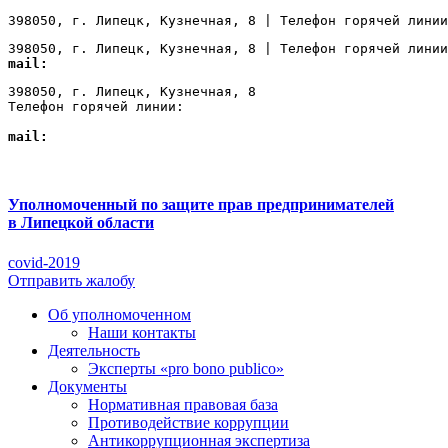
398050, г. Липецк, Кузнечная, 8 | Телефон горячей линии
398050, г. Липецк, Кузнечная, 8 | Телефон горячей линии
mail:
Lipetsk@ombudsmanbiz.ru
398050, г. Липецк, Кузнечная, 8

Телефон горячей линии: 
+7 (4742) 22-00-12
mail:
Lipetsk@ombudsmanbiz.ru
Уполномоченный по защите прав предпринимателей
в Липецкой области
covid-2019
Отправить жалобу
Об уполномоченном
Наши контакты
Деятельность
Эксперты «pro bono publico»
Документы
Нормативная правовая база
Противодействие коррупции
Антикоррупционная экспертиза