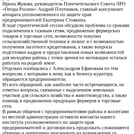
Ирина Жукова, руководитель Попечительского Совета ЛРО
«Опора Росиии» Андрей Плотников, главный консультант
аппарата уполномоченного по защите прав
предпринимателей Екатерина Стоякина.
В ходе стратегической сессии обсудили проблемы со сроками
подключения к газовым сетям, продвижение фермерских
товаров в торговые сети, возможности покупки
сельскохозяйственной техники в лизинг и с возможностью
получения льготного кредитования, а также вопросы
подготовки кадров и предоставления новых возможностей
для молодёжи района с точки зрения их мотивации остаться
работать на родной земле.
Отдельно пообщались с Александром Ефановым по тем
вопросам, с которыми к нему, как к бизнесу-куратору,
обращаются предприниматели.
Из всех обращений, как наиболее часто встречающиеся, он
отметил вопросы, связанные с выделением земельных
участков для сельского хозяйства и животноводства, а также
помощь в продвижении продукции фермеров в торговые
сети.
В рамках общения с предпринимателями района и коллегами
из местной администрации оставили контакты нашего
института уполномоченного по защите прав
предпринимателей и договорились продолжать сложившееся
общение и оперативно реагировать на возникающие от