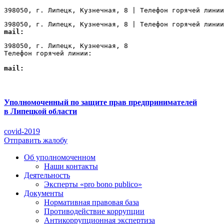
398050, г. Липецк, Кузнечная, 8 | Телефон горячей линии
398050, г. Липецк, Кузнечная, 8 | Телефон горячей линии
mail:
Lipetsk@ombudsmanbiz.ru
398050, г. Липецк, Кузнечная, 8

Телефон горячей линии: 
+7 (4742) 22-00-12
mail:
Lipetsk@ombudsmanbiz.ru
Уполномоченный по защите прав предпринимателей
в Липецкой области
covid-2019
Отправить жалобу
Об уполномоченном
Наши контакты
Деятельность
Эксперты «pro bono publico»
Документы
Нормативная правовая база
Противодействие коррупции
Антикоррупционная экспертиза