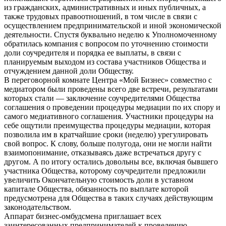
из гражданских, административных и иных публичных, а
также трудовых правоотношений, в том числе в связи с
осуществлением предпринимательской и иной экономической
деятельности. Спустя буквально неделю к Уполномоченному
обратилась компания с вопросом по уточнению стоимости
доли соучредителя и порядка ее выплаты, в связи с
планируемым выходом из состава участников Общества и
отчуждением данной доли Обществу.
В переговорной комнате Центра «Мой Бизнес» совместно с
медиатором были проведены всего две встречи, результатами
которых стали — заключение соучредителями Общества
соглашения о проведении процедуры медиации по их спору и
самого медиативного соглашения. Участники процедуры на
себе ощутили преимущества процедуры медиации, которая
позволила им в кратчайшие сроки (неделю) урегулировать
свой вопрос. К слову, больше полугода, они не могли найти
взаимопонимание, отказываясь даже встречаться другу с
другом. А по итогу остались довольны все, включая бывшего
участника Общества, которому соучредители предложили
увеличить Окончательную стоимость доли в уставном
капитале Общества, обязанность по выплате которой
предусмотрена для Общества в таких случаях действующим
законодательством.
Аппарат бизнес-омбудсмена приглашает всех
заинтересованных предпринимателей к проведению