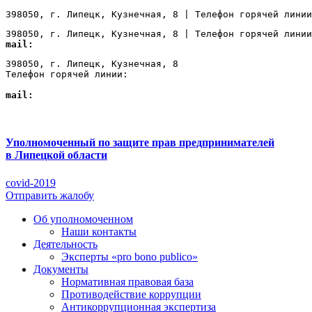
398050, г. Липецк, Кузнечная, 8 | Телефон горячей линии
398050, г. Липецк, Кузнечная, 8 | Телефон горячей линии
mail:
Lipetsk@ombudsmanbiz.ru
398050, г. Липецк, Кузнечная, 8

Телефон горячей линии: 
+7 (4742) 22-00-12
mail:
Lipetsk@ombudsmanbiz.ru
Уполномоченный по защите прав предпринимателей
в Липецкой области
covid-2019
Отправить жалобу
Об уполномоченном
Наши контакты
Деятельность
Эксперты «pro bono publico»
Документы
Нормативная правовая база
Противодействие коррупции
Антикоррупционная экспертиза