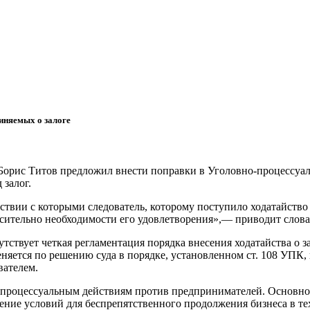
иняемых о залоге
орис Титов предложил внести поправки в Уголовно-процессуал
 залог.
ствии с которыми следователь, которому поступило ходатайство 
носительно необходимости его удовлетворения»,— приводит слов
утствует четкая регламентация порядка внесения ходатайства о 
няется по решению суда в порядке, установленном ст. 108 УПК, 
вателем.
 процессуальным действиям против предпринимателей. Основной
ние условий для беспрепятственного продолжения бизнеса в тех