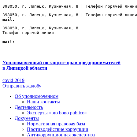
398050, г. Липецк, Кузнечная, 8 | Телефон горячей линии
398050, г. Липецк, Кузнечная, 8 | Телефон горячей линии
mail:
Lipetsk@ombudsmanbiz.ru
398050, г. Липецк, Кузнечная, 8

Телефон горячей линии: 
+7 (4742) 22-00-12
mail:
Lipetsk@ombudsmanbiz.ru
Уполномоченный по защите прав предпринимателей
в Липецкой области
covid-2019
Отправить жалобу
Об уполномоченном
Наши контакты
Деятельность
Эксперты «pro bono publico»
Документы
Нормативная правовая база
Противодействие коррупции
Антикоррупционная экспертиза