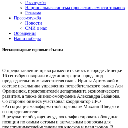
Госслужба
Национальная система прослеживаемости товаров
Реклама
Пресс-служба
Новости
СМИ о нас
Обращения
Наши победы
Нестационарные торговые объекты
О предоставлении права разместить киоск в городе Липецке
16 сентября говорили в администрации города под
председательством заместителя главы Ирины Артемовой в
составе начальника управления потребительского рынка Аси
Франценюк, представителей департамента экономического
развития, а также бизнес-омбдусмена Александра Бабанова.
Со стороны бизнеса участвовал координатор ЛРО
«Ассоциация малоформатной торговли» Михаил Шведко и
его представители.
В результате обсуждения удалось зафиксировать обоюдные
позиции по самым острым и актуальным вопросам для
предпринимателей-владельцев киосков и павильонов. В